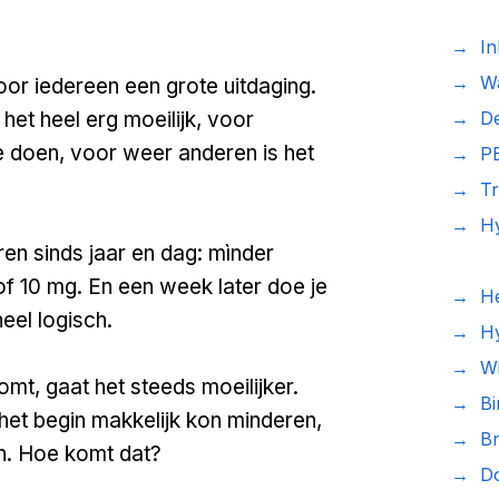
→ Inl
→ Wa
oor iedereen een grote uitdaging.
et heel erg moeilijk, voor
→
De
 te doen, voor weer anderen is het
→
PE
→ Tra
→ H
en sinds jaar en dag: mìnder
per
f 10 mg. En een week later doe je
→ Het
eel logisch.​
→
Hyp
→ W
mt, gaat het steeds moeilijker.
→ Bi
 het begin makkelijk kon minderen,
→ Br
n. Hoe komt dat?
→ Do