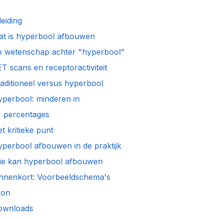
eiding
t is hyperbool afbouwen
 wetenschap achter "hyperbool"
T scans en receptoractiviteit
ditioneel versus hyperbool
yperbool: minderen in
centages
 kritieke punt
erbool afbouwen in de praktijk
ie kan hyperbool afbouwen
nnenkort: Voorbeeldschema's
on
wnloads