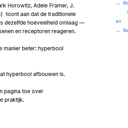
→ B
k Horowitz, Adele Framer, J.
Hype
) toont aan dat de traditionele
en 
 dezelfde hoeveelheid omlaag —
→ Bin
rsenen en receptoren reageren.
 manier beter: hyperbool
 wat hyperbool afbouwen is.
n pagina toe over
 praktijk.