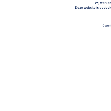
Wij werke
Disclaimer
Deze website is bedoeld
Copyri