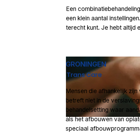
Een combinatiebehandelin
een klein aantal instellingen
terecht kunt.
Je hebt altijd
GRONINGEN
Trans Care
Mensen die afhankelijk zij
betreft niet in de verslavin
behandelsetting waar aanda
als het afbouwen van opiat
speciaal afbouwprogramma