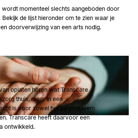
g wordt momenteel slechts aangeboden door
. Bekijk de lijst hieronder om te zien waar je
 een doorverwijzing van een arts nodig.
n van opiaten horen wat Transcare
gszorg thuis, maar in een
cht is voor zowel het pijnprobleem
en. Transcare heeft daarvoor een
 ontwikkeld.