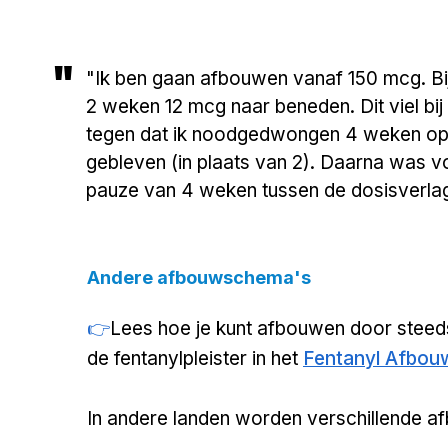
"
"Ik ben gaan afbouwen vanaf 150 mcg. Bij
2 weken 12 mcg naar beneden. Dit viel bij
tegen dat ik noodgedwongen 4 weken op 
gebleven (in plaats van 2). Daarna was voo
pauze van 4 weken tussen de dosisverlag
zijn.

Ik wil voor de volgende stap een tussenp
Andere afbouwschema's
•   "Bij afbouwen van 75-100 mcg kun je v
👉
Lees hoe je kunt afbouwen door steeds
omlaag gaan per 2-4 weken (na 2 weken ki
lager de dosering waarvan je gaat afbouwe
de fentanylpleister in het
Fentanyl Afbo
verhoudingsgewijs. 

Wanneer je onder de 50 komt , of wanneer
In andere landen worden verschillende 
is, minder je eens per vier weken."
