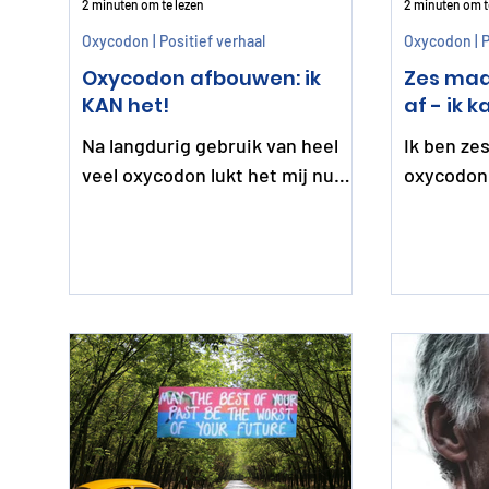
2 minuten om te lezen
2 minuten om t
Oxycodon | Positief verhaal
Oxycodon | P
Oxycodon afbouwen: ik
Zes maa
KAN het!
af - 
Na langdurig gebruik van heel
Ik ben ze
veel oxycodon lukt het mij nu
oxycodon 
om langzaam af te bouwen. Mijn
herontdek
doel is om op nul te komen: het
van het l
gaat mij lukken!
kwijt gew