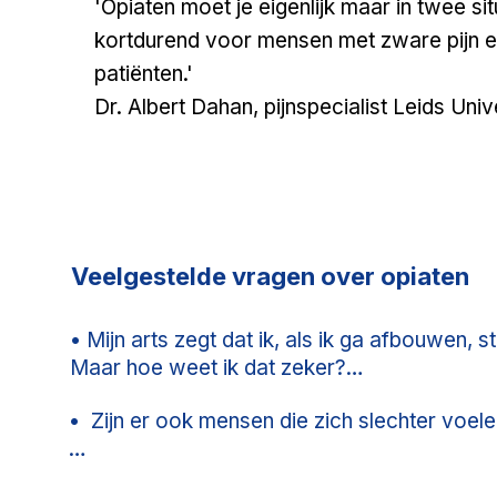
'Opiaten moet je eigenlijk maar in twee si
kortdurend voor mensen met zware pijn en 
patiënten.'
Dr. Albert Dahan, pijnspecialist Leids Uni
Veelgestelde vragen over opiaten
​​​• Mijn arts zegt dat ik, als ik ga afbouwen, s
Maar hoe weet ik dat zeker?

•  Zijn er ook mensen die zich slechter voel
Afbouwen van oxycodon, fentanyl, tramadol,
garantie voor minder pijn. 

Ja, dat gebeurt. Om dit te voorkomen is het he
Maar studies laten zien dat het afbouwen va