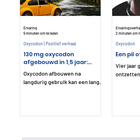
Ervaring
Ervaringsverha
5 minuten om te lezen
2 minuten om t
Oxycodon | Positief verhaal
Oxycodon
130 mg oxycodon
Een pil o
afgebouwd in 1,5 jaar:
Vier jaar
Joyce is weer baas in eigen
Oxycodon afbouwen na
ontzetten
hoofd!
langdurig gebruik kan een lang
oxycodon.
en zwaar proces zijn. In dit
meer. Maa
ervaringsverhaal vertelt Joyce
opnieuw 
hoe zij na jaren gebruik van
voor mij.
oxycodon stap voor stap is
afgebouwd, welke
ontwenningsklachten zij kreeg