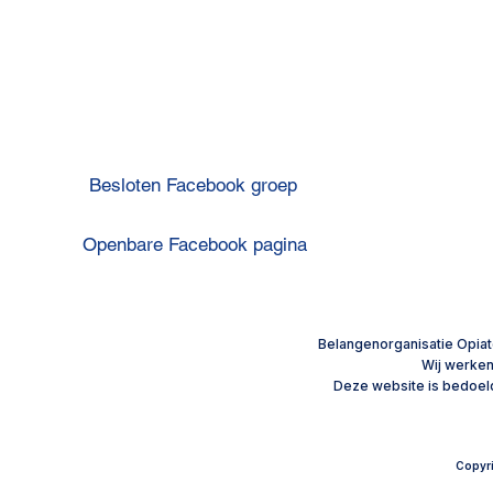
OP
Besloten Facebook groep
Openbare Facebook pagina
Maagverkleining mislukt:
Methadon: m
drie keer bijna dood plus
te bouwen 
Privacyverklaring
een oxycodonverslaving
​Belangenorganisatie Opiat
Wij werke
Disclaimer
Deze website is bedoeld
Copyri