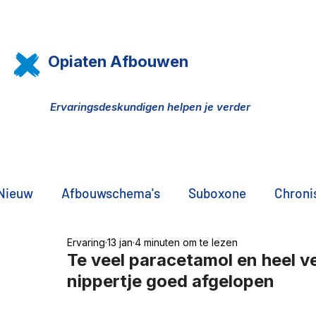
Opiaten Afbouwen
Ervaringsdeskundigen helpen je verder
Nieuw
Afbouwschema's
Suboxone
Chronis
Ervaring
13 jan
4 minuten om te lezen
Pijn, opiaten, THC olie
DNA onderzoek
Pr
Te veel paracetamol en heel ve
nippertje goed afgelopen
De zwarte markt
Familie, vrienden, partners