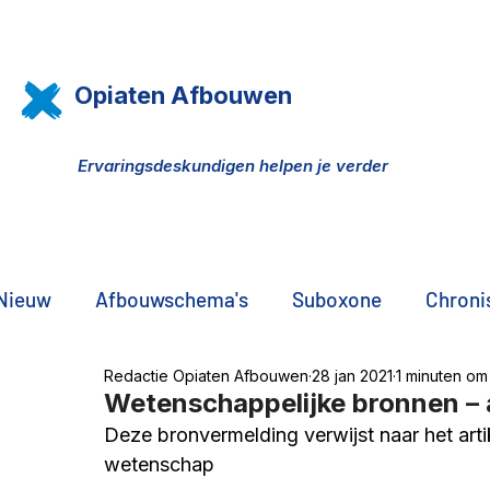
Opiaten Afbouwen
Ervaringsdeskundigen helpen je verder
Nieuw
Afbouwschema's
Suboxone
Chronis
Redactie Opiaten Afbouwen
28 jan 2021
1 minuten om
Pijn, opiaten, THC olie
DNA onderzoek
Pr
Wetenschappelijke bronnen – a
Deze bronvermelding verwijst naar het arti
wetenschap
De zwarte markt
Familie, vrienden, partners