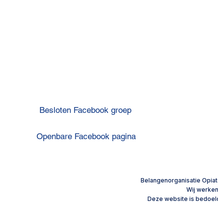
OP
Besloten Facebook groep
Openbare Facebook pagina
“Als er wat is, kun je altijd
Fentanyl-, 
bellen”
en morfinepl
Privacyverklaring
extreme hit
​Belangenorganisatie Opiat
Wij werke
Disclaimer
Deze website is bedoeld