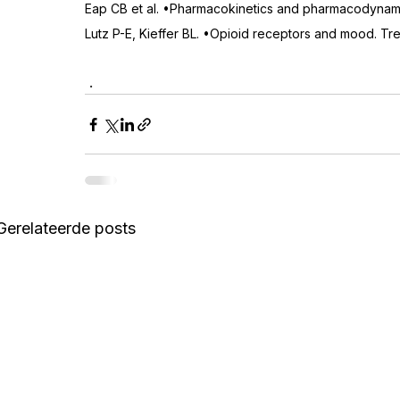
Eap CB et al. •Pharmacokinetics and pharmacodynami
Lutz P-E, Kieffer BL. •Opioid receptors and mood. Tr
 .
Gerelateerde posts