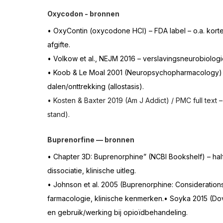
Oxycodon - bronnen
• OxyContin (oxycodone HCl) – FDA label – o.a. korte 
Belangenorganisatie OpiatenAfbouwen
Ambul
afgifte.
• Volkow et al., NEJM 2016 – verslavingsneurobiolog
Buprenorfine
"Jij bent een junk"
Vraag uit
• Koob & Le Moal 2001 (Neuropsychopharmacology) – 
dalen/onttrekking (allostasis).
• Kosten & Baxter 2019 (Am J Addict) / PMC full text –
Onderzoek AfbouwZORG
Zeg nou zelf...
W
stand). 
Buprenorfine — bronnen 
Andere verhalen oxycodon
Informatie
all
• Chapter 3D: Buprenorphine” (NCBI Bookshelf) – hal
dissociatie, klinische uitleg.
• Johnson et al. 2005 (Buprenorphine: Considerations 
Suboxone
Tramadol | Dossier Afbouwzorg
farmacologie, klinische kenmerken.• Soyka 2015 (Dove
en gebruik/werking bij opioïdbehandeling.