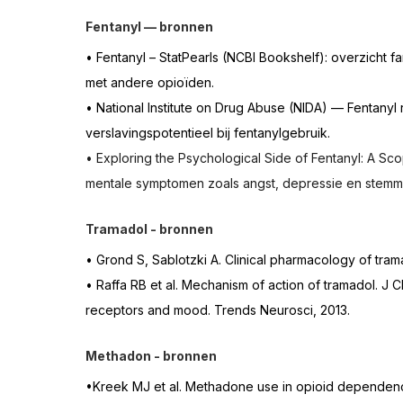
Fentanyl — bronnen
• Fentanyl – StatPearls (NCBI Bookshelf): overzicht fa
met andere opioïden.
• National Institute on Drug Abuse (NIDA) — Fentanyl 
verslavingspotentieel bij fentanylgebruik.
• Exploring the Psychological Side of Fentanyl: A S
mentale symptomen zoals angst, depressie en stemming
Tramadol - bronnen
• Grond S, Sablotzki A. Clinical pharmacology of tram
• Raffa RB et al. Mechanism of action of tramadol. J Cl
receptors and mood. Trends Neurosci, 2013.
Methadon - bronnen
•Kreek MJ et al. Methadone use in opioid dependenc