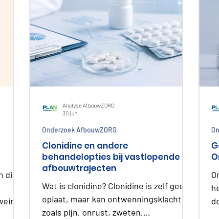
Analyse AfbouwZORG
30 jun
Onderzoek AfbouwZORG
On
Clonidine en andere
G
behandelopties bij vastlopende
O
afbouwtrajecten
n die
O
Wat is clonidine? Clonidine is zelf geen
h
opiaat, maar kan ontwenningsklachten
weinig
d
zoals pijn, onrust, zweten,
fe