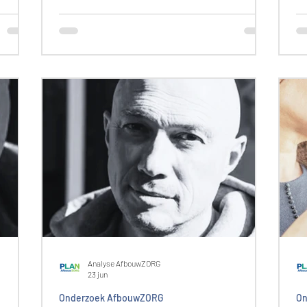
hartkloppingen, een opgejaagd gevoel
2
en andere lichamelijke
o
ontwenningsverschijnselen helpen
Ne
verminderen. Clonidine is van
w
oorsprong een bloeddrukverlager.
g
Deelonderzoek Afbouwzorg Nederland
e
Dit onderzoek maakte deel uit van de
m
derde onderzoeksronde van het
W
Onderzoek Afbouwzorg Nederland. Aan
t
deze ronde namen 28 respondenten
o
deel. Hier lees je wat zij aan het
o
Onderzoek
m
Analyse AfbouwZORG
23 jun
Onderzoek AfbouwZORG
On