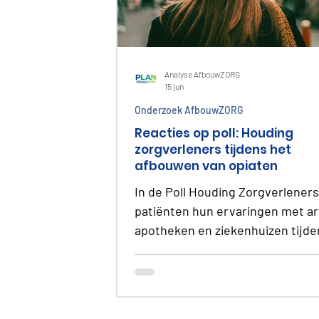
Analyse AfbouwZORG
15 jun
Onderzoek AfbouwZORG
Reacties op poll: Houding
zorgverleners tijdens het
afbouwen van opiaten
In de Poll Houding Zorgverleners
patiënten hun ervaringen met ar
apotheken en ziekenhuizen tijde
afbouwen van middelen zoals
oxycodon, fentanyl en tramadol. 
reacties gaan over onvoldoende
begeleiding, vooroordelen, stre