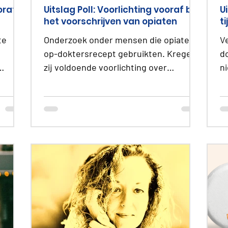
oraf
Uitslag Poll: Voorlichting vooraf bij
U
het voorschrijven van opiaten
t
te
Onderzoek onder mensen die opiaten-
V
op-doktersrecept gebruikten. Kregen
d
zij voldoende voorlichting over
n
afhankelijkheid,
zo
ontwenningsverschijnselen en de
s
risico's van langdurig gebruik?
k