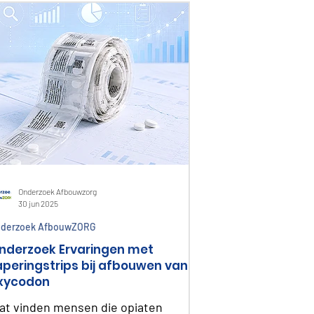
Onderzoek Afbouwzorg
30 jun 2025
derzoek AfbouwZORG
nderzoek Ervaringen met
aperingstrips bij afbouwen van
xycodon
at vinden mensen die opiaten