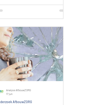
45 mensen deel aan drie
nderzoeken binnen Afbouwzorg
derland. In alle drie de onderzoeken
erden dezelfde twee kernvragen
esteld. De antwoorden hebben we bij
lkaar opgeteld. Per vraag konden
ensen meerdere opties aankruisen
elke problemen kwamen mensen
egen tijdens het afbouwen van
piaten? • Extreme
ntwenningsverschijnselen → 114
eldinge
Analyse AfbouwZORG
17 jun
derzoek AfbouwZORG