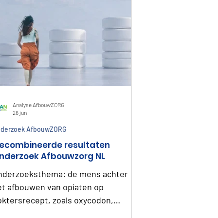
Analyse AfbouwZORG
26 jun
derzoek AfbouwZORG
ecombineerde resultaten
nderzoek Afbouwzorg NL
nderzoeksthema: de mens achter
et afbouwen van opiaten op
oktersrecept, zoals oxycodon,
ntanyl en tramadol. In totaal namen