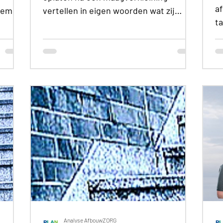
a
blemen
vertellen in eigen woorden wat zij
t
niet
ervaren: pijnmedicatie werkt soms
ma
mand
korter, wisselender of minder
A
én
voorspelbaar dan verwacht. Ook
e
noemen zij gebrek aan voorlichting,
o
ur van
onvoldoende begeleiding, niet serieus
ta
genomen worden en problemen bij
g
afhankelijkheid en afbouwen.
H
h
m
j
o
 om
d
g
o
Analyse AfbouwZORG