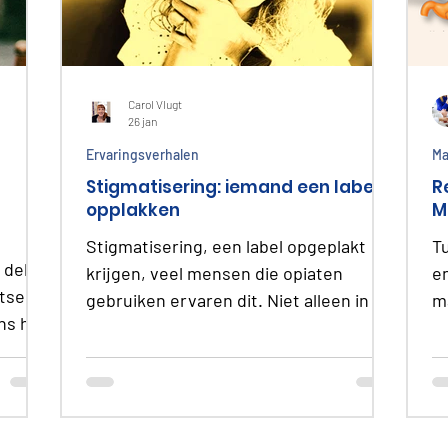
Carol Vlugt
26 jan
Ervaringsverhalen
Ma
Stigmatisering: iemand een label
R
opplakken
M
Stigmatisering, een label opgeplakt
T
 delen
krijgen, veel mensen die opiaten
e
tsen,
gebruiken ervaren dit. Niet alleen in de
m
ns het
maatschappij maar soms ook van een
g
arts of zorgverlener. Wij zeggen Stop
e
Veel
het Stigma en deel je ervaring.
ss