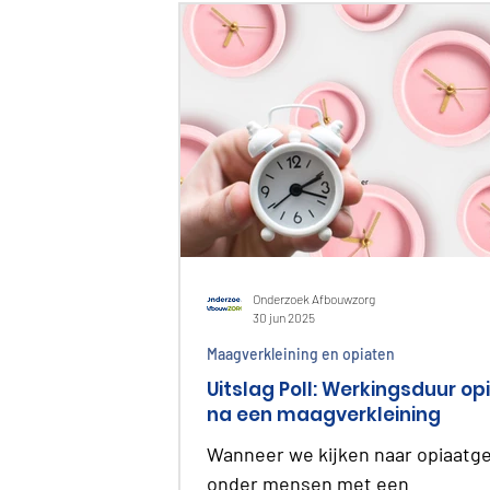
rondom medicatie en het gevoel 
serieus genomen te worden. Te
welke problemen loop je aan? Wa
het afbouwen draaglijker maken
Luisteren/gehoord worden Mijn
klachten worden weggewuifd. Er
niet echt geluisterd. Dat ze be
Onderzoek Afbouwzorg
30 jun 2025
Maagverkleining en opiaten
Uitslag Poll: Werkingsduur op
na een maagverkleining
Wanneer we kijken naar opiaatg
onder mensen met een