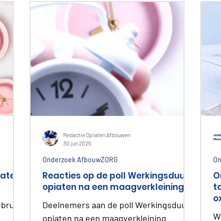
niet
gen
t zou
?
 wordt
Redactie Opiaten Afbouwen
30 jun 2025
Onderzoek AfbouwZORG
On
iaten
Reacties op de poll Werkingsduur
O
opiaten na een maagverkleining
t
o
ebruik
Deelnemers aan de poll Werkingsduur
W
opiaten na een maagverkleining