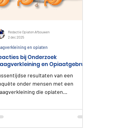
Redactie Opiaten Afbouwen
2 dec 2025
agverkleining en opiaten
eacties bij Onderzoek
aagverkleining en Opiaatgebruik
ussentijdse resultaten van een
nquête onder mensen met een
aagverkleining die opiaten
ebruiken. Hoe ervaren zij begeleiding
n afbouw?