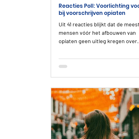
Reacties Poll: Voorlichting vo
bij voorschrijven opiaten
Uit 41 reacties blijkt dat de mees
mensen vóór het afbouwen van
opiaten geen uitleg kregen over
gewenning, verslaving,
ontwenningsverschijnselen,
hyperalgesie of veilig afbouwen.