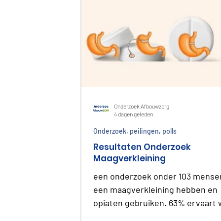
Onderzoek Afbouwzorg
4 dagen geleden
Onderzoek, peilingen, polls
Resultaten Onderzoek
Maagverkleining
een onderzoek onder 103 mense
een maagverkleining hebben en
opiaten gebruiken. 63% ervaart 
of veel te weinig begeleiding.