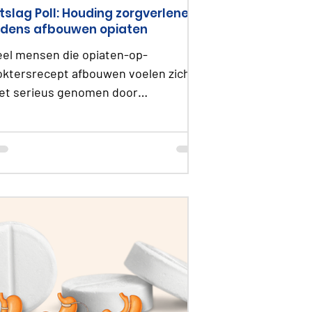
itslag Poll: Houding zorgverleners
ijdens afbouwen opiaten
eel mensen die opiaten-op-
oktersrecept afbouwen voelen zich
iet serieus genomen door
rgverleners. Deze poll laat zien hoe
tigma, wantrouwen en druk invloed
unnen hebben op het afbouwproces.