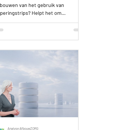
fbouwen van het gebruik van
aperingstrips? Helpt het om
kkelijker af te bouwen? Onderzoek
fbouwzorg Nederland onderzocht de
rvaringen van 23 mensen die
xycodon afbouwden met
peringstrips. ​​ Twee respondenten
ebruikten daarnaast nog fentanyl.
oe ervaren mensen taperingstrips bij
et afbouwen van oxycodon? Ik had
inder last van
ntwenningsverschijnselen dan met
e standaarddoseringen: 10 x
enoemd Ik had meer last van
ntwenningsversc
Analyse AfbouwZORG