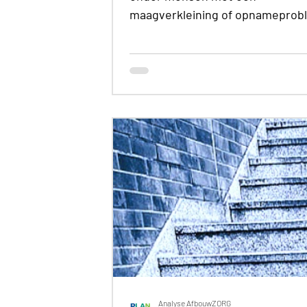
maagverkleining of opnamepro
in de darm, zou de eerste vraag 
moeten zijn hoeveel opiaten ie
gebruikt, maar vooral hoe lang é
dosis werkelijk werkt. In deze poll
onderzochten we de werkingsdu
opiaten na een maagverkleining,
sleeve, gastric bypass of andere
opnameproblemen. Met de Poll
Werkingsduur opiaten na een
maagverkleining verzamelden wi
ervaringen en praktijkgegevens
meer inzicht te k
Analyse AfbouwZORG