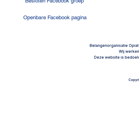
Besloten Facebook groep
Openbare Facebook pagina
Uitslag Poll: Werkingsduur
Uitslag Poll
opiaten na een
zijn lagere
Privacyverklaring
maagverkleining
oxycodon e
​Belangenorganisatie Opiat
Wij werke
Disclaimer
Deze website is bedoeld
Copyri