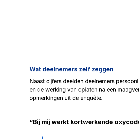
Belangenorganisatie OpiatenAfbouwen
Ambul
Buprenorfine
"Jij bent een junk"
Vraag uit
Onderzoek AfbouwZORG
Zeg nou zelf...
W
Wat deelnemers zelf zeggen
Naast cijfers deelden deelnemers persoonli
en de werking van opiaten na een maagver
Andere verhalen oxycodon
Informatie
all
opmerkingen uit de enquête.
Suboxone
Tramadol | Dossier Afbouwzorg
“Bij mij werkt kortwerkende oxycodo