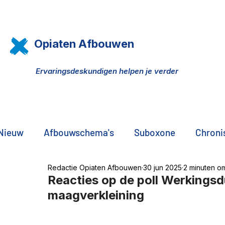
Opiaten Afbouwen
Ervaringsdeskundigen helpen je verder
Nieuw
Afbouwschema's
Suboxone
Chronis
Redactie Opiaten Afbouwen
30 jun 2025
2 minuten om
Pijn, opiaten, THC olie
DNA onderzoek
Pr
Reacties op de poll Werkingsd
maagverkleining
De zwarte markt
Familie, vrienden, partners