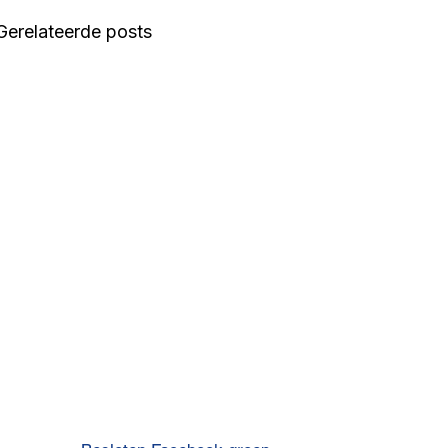
Gerelateerde posts
OP