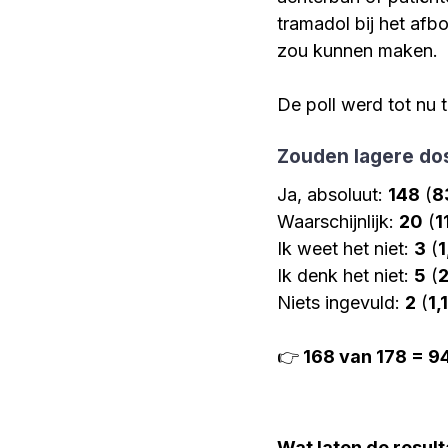
tramadol bij het afb
zou kunnen maken. 
Belangenorganisatie Opiat
De poll werd tot nu 
Buprenorfine
"Jij bent 
Zouden lagere do
Ja, absoluut: 
148
 (
8
Onderzoek AfbouwZORG
Waarschijnlijk: 
20
 (
1
Ik weet het niet: 
3
 (
Ik denk het niet: 
5
 (
Andere verhalen oxycodon
Niets ingevuld: 
2
 (
1,
👉
168 van 178 = 
Suboxone
Tramadol | D
Wat laten de result