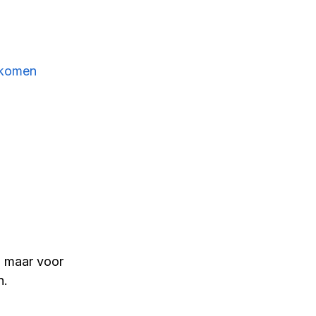
r komen
, maar voor 
n.