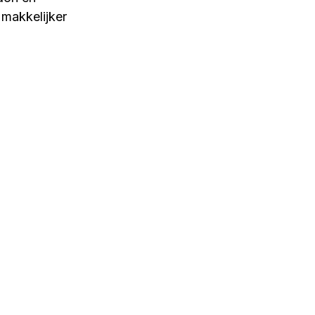
makkelijker 
jdens afbouwen
en, polls
ervaring oxycodon
 ervaringen