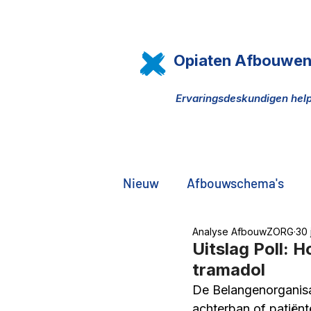
Opiaten Afbouwe
Ervaringsdeskundigen h
Nieuw
Afbouwschema's
Analyse AfbouwZORG
30 
Pijn, opiaten, THC olie
D
Uitslag Poll: 
tramadol
De Belangenorganisa
De zwarte markt
Famili
achterban of patiën