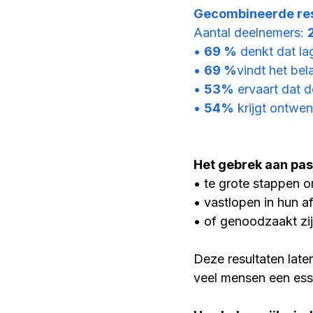
Gecombineerde re
Aantal deelnemers: 
• 
69 %
 denkt dat l
• 
69 %
vindt het be
• 
53%
 ervaart dat 
• 
54%
 krijgt ontwe
Het gebrek aan pa
• te grote stappen 
• vastlopen in hun a
• of genoodzaakt zij
Deze resultaten late
veel mensen een ess