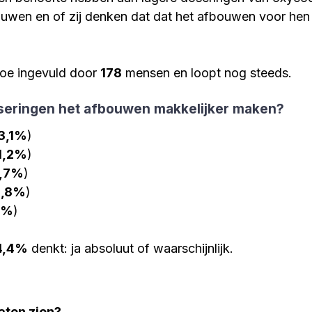
ouwen en of zij denken dat dat het afbouwen voor hen 
enAfbouwen
Ambulant afbouwen
Vastlopen ti
toe ing
evuld door 
178
 mensen en loopt no
g steeds.
een junk"
Vraag uit de groep
Onderzoek, peiling
seringen het afbouwen makkelijker maken?
3,1%
)
Zeg nou zelf...
Weigeren van zorg
Positieve 
1,2%
)
1,7%
)
2,8%
)
Informatie
alle blogs
Tramadol | Positieve
1%
)
94,4%
 denkt: ja absoluut of waarschijnlijk.
ossier Afbouwzorg
aten zien?