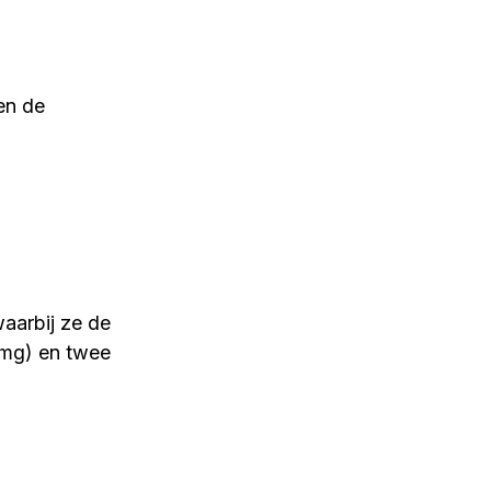
en de 
aarbij ze de 
 mg) en twee 