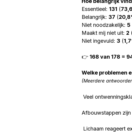
Hoe belangrijk vin
Essentieel: 
131
 (
73,
Belangrijk: 
37
 (
20,
Niet noodzakelijk: 
5
Maakt mij niet uit: 
2
 
Niet ingevuld: 
3
 (
1,
👉 
168 van 178 = 
Welke problemen e
(Meerdere antwoorden 
 Veel ontwenningskl
Afbouwstappen zijn 
 Lichaam reageert e