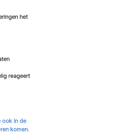
ringen het 
aten 
ig reageert 
 ook in de 
oren komen. 