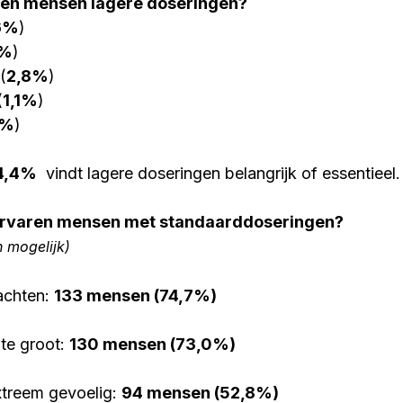
den mensen lagere doseringen?​
6%
)
8%
)
 (
2,8%
)
(
1,1%
)
7%
)
94,4%
 vindt lagere doseringen belangrijk of essentieel.
rvaren mensen met standaarddoseringen?
mogelijk)​
achten: 
133 mensen (74,7%)
te groot: 
130 mensen (73,0%)
xtreem gevoelig: 
94 mensen (52,8%)