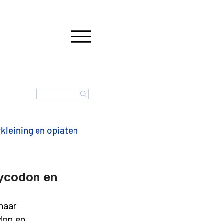
kleining en opiaten
nalyse AfbouwZORG
oxycodon en
haar 
 Nederland
Verslaving
don en 