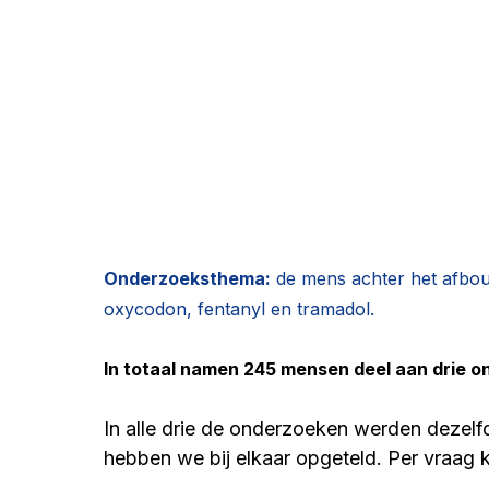
Belangenorganisatie OpiatenAfbouwen
Ambul
Buprenorfine
"Jij bent een junk"
Vraag uit
Onderzoek AfbouwZORG
Zeg nou zelf...
W
Onderzoeksthema:
 de mens achter het afbou
oxycodon, fentanyl en tramadol.
Andere verhalen oxycodon
Informatie
all
In totaal namen 245 mensen deel aan drie 
Suboxone
Tramadol | Dossier Afbouwzorg
In alle drie de onderzoeken werden dezel
hebben we bij elkaar opgeteld. Per vraag