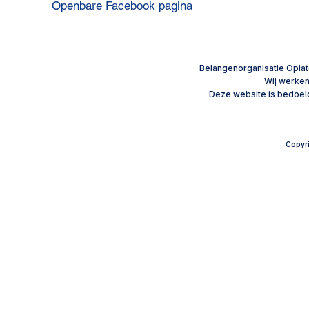
Openbare Facebook pagina
Resultaten Onderzoek
Clonidine e
Maagverkleining
behandelopt
Privacyverklaring
vastlopend
​Belangenorganisatie Opiat
Wij werke
afbouwtraj
Disclaimer
Deze website is bedoeld
Copyri