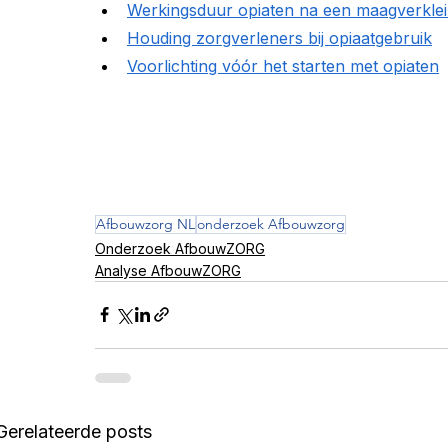
Werkingsduur opiaten na een maagverklei
Houding zorgverleners bij opiaatgebruik
Voorlichting vóór het starten met opiaten
Afbouwzorg NL
onderzoek Afbouwzorg
Onderzoek AfbouwZORG
Analyse AfbouwZORG
Gerelateerde posts