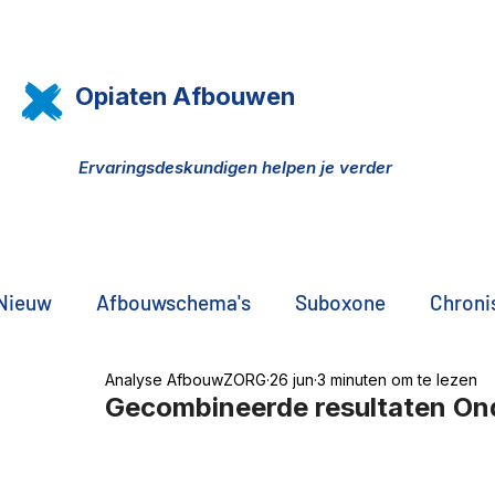
Opiaten Afbouwen
Ervaringsdeskundigen helpen je verder
Nieuw
Afbouwschema's
Suboxone
Chronis
Analyse AfbouwZORG
26 jun
3 minuten om te lezen
Pijn, opiaten, THC olie
DNA onderzoek
Pr
Gecombineerde resultaten O
De zwarte markt
Familie, vrienden, partners