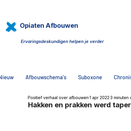
Opiaten Afbouwen
Ervaringsdeskundigen helpen je verder
Nieuw
Afbouwschema's
Suboxone
Chronis
Positief verhaal over afbouwen
1 apr 2022
3 minuten 
Pijn, opiaten, THC olie
DNA onderzoek
Pr
Hakken en prakken werd tape
De zwarte markt
Familie, vrienden, partners