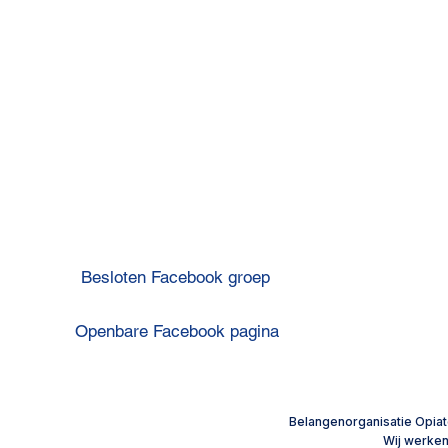
OP
Besloten Facebook groep
Openbare Facebook pagina
“Als er wat is, kun je altijd
Omdat ik we
bellen”
jaren nooit
Privacyverklaring
​Belangenorganisatie Opiat
Wij werke
Disclaimer