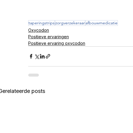
taperingstrips
zorgverzekeraar
afbouwmedicatie
Oxycodon
Positieve ervaringen
Positieve ervaring oxycodon
Gerelateerde posts