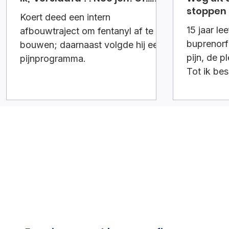
stoppen
Koert deed een intern
15 jaar le
afbouwtraject om fentanyl af te
buprenorf
bouwen; daarnaast volgde hij een
pijn, de p
pijnprogramma.
Tot ik be
In dit ver
langzaam
vastbera
mijn leven
terugvond