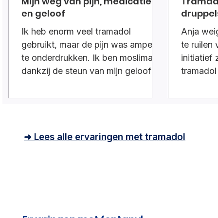
Mijn weg van pijn, medicatie
Tramad
en geloof
druppel
Ik heb enorm veel tramadol
Anja wei
gebruikt, maar de pijn was amper
te ruilen
te onderdrukken. Ik ben moslima,
initiatie
dankzij de steun van mijn geloof
tramadol
ben ik gestopt, steeds tijdens de
druppels
ramadan een stukje afgebouwd.
Dit gaf mij structuur en vertrouwen.
➜ Lees alle ervaringen met tramadol