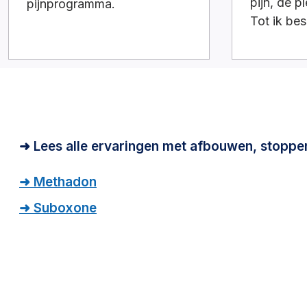
pijn, de p
pijnprogramma.
Tot ik be
In dit ver
langzaam
vastbera
mijn leven
terugvond
➜ Lees alle ervaringen met afbouwen, stoppe
➜ Methadon
➜ Suboxone