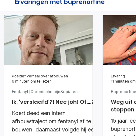
Ervaringen met buprenorfine
Positief verhaal over afbouwen
Ervaring
6 minuten om te lezen
11 minuten om
Fentanyl | Chronische pijn&opiaten
Buprenorfin
Ik, 'verslaafd'?! Nee joh! Of....?
Weg uit 
stoppen
Koert deed een intern
15 jaar le
afbouwtraject om fentanyl af te
buprenorf
bouwen; daarnaast volgde hij een