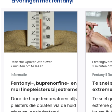
Ervaringen met fentanyl
Redactie Opiaten Afbouwen
Ervaringsverh
2 minuten om te lezen
3 minuten om
Informatie
Fentanyl | D
Fentanyl-, buprenorfine- en
Te snel 
morfinepleisters bij extreme
extreme
hitte
Door de hoge temperaturen blijven
Te snel g
pleisters die opiaten via de huid
extreme 