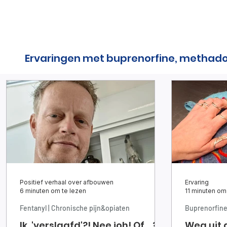
Ervaringen met buprenorfine, methad
Positief verhaal over afbouwen
Ervaring
6 minuten om te lezen
11 minuten om
Fentanyl | Chronische pijn&opiaten
Buprenorfin
Ik, 'verslaafd'?! Nee joh! Of....?
Weg uit 