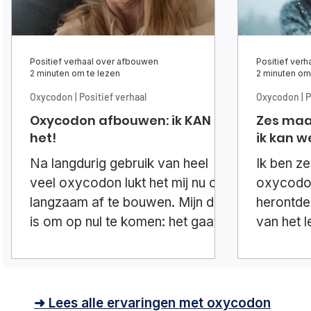
Positief verhaal over afbouwen
Positief ver
2 minuten om te lezen
2 minuten om
Oxycodon | Positief verhaal
Oxycodon | P
Oxycodon afbouwen: ik KAN
Zes maan
het!
ik kan w
Na langdurig gebruik van heel
Ik ben z
veel oxycodon lukt het mij nu om
oxycodon
langzaam af te bouwen. Mijn doel
herontde
is om op nul te komen: het gaat
van het 
mij lukken!
kwijt gew
➜ Lees alle ervaringen met oxycodon