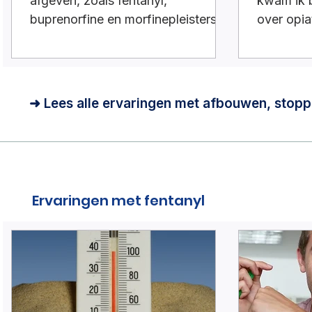
afgeven, zoals fentanyl,
kwam ik b
buprenorfine en morfinepleisters
over opi
niet goed zitten. Vaak vallen ze
beperkt. 
gewoon van de huid af.Wat kun je
wat cloni
doen
➜ Lees alle ervaringen met afbouwen, stopp
Ervaringen met fentanyl