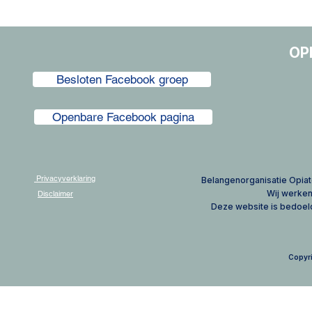
OP
Besloten Facebook groep
Openbare Facebook pagina
Privacyverklaring
​Belangenorganisatie Opiat
Wij werke
Disclaimer
Deze website is bedoeld
Copyri