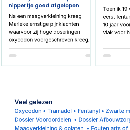
nippertje goed afgelopen
Toen ik 19 
Na een maagverkleining kreeg
eerst fenta
Marieke ernstige pijnklachten
10 jaar voo
waarvoor zij hoge doseringen
vlak voor 
oxycodon voorgeschreven kreeg,
kreeg ik ni
gecombineerd met grote
afbouwen!
hoeveelheden paracetamol. Door
haar veranderde lichaam en
medicijnopname werd nooit
gecontroleerd of deze doseringen
nog veilig waren. Uiteindelijk leidde
10
11
dit tot acute leverbeschadiging en
Veel gelezen
een bijna fatale situatie. Na herstel
bleef zij achter met grote vragen
Oxycodon
•
Tramadol
•
Fentanyl
•
Zwarte 
over medische verantwoordelijkheid
Dossier Vooroordelen
•
Dossier Afbouwzo
en diende zij een klacht in.
Maagverkleining & opiaten •
Fouten arts of