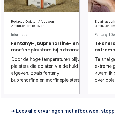
Redactie Opiaten Afbouwen
Ervaringsverh
2 minuten om te lezen
3 minuten om
Informatie
Fentanyl | D
Fentanyl-, buprenorfine- en
Te snel 
morfinepleisters bij extreme
extreme
hitte
Door de hoge temperaturen blijven
Te snel g
pleisters die opiaten via de huid
extreme 
afgeven, zoals fentanyl,
kwam ik b
buprenorfine en morfinepleisters
over opi
niet goed zitten. Vaak vallen ze
beperkt. 
gewoon van de huid af.Wat kun je
wat cloni
doen
➜ Lees alle ervaringen met afbouwen, stopp