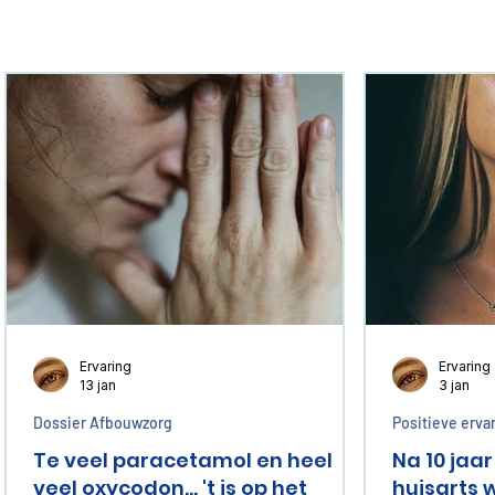
Ervaring
Ervaring
13 jan
3 jan
Dossier Afbouwzorg
Positieve erva
Te veel paracetamol en heel
Na 10 jaa
veel oxycodon... 't is op het
huisarts 