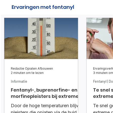
Ervaringen met fentanyl
Redactie Opiaten Afbouwen
Ervaringsverh
2 minuten om te lezen
3 minuten om
Informatie
Fentanyl | D
Fentanyl-, buprenorfine- en
Te snel 
morfinepleisters bij extreme
extreme
hitte
Door de hoge temperaturen blijven
Te snel g
pleisters die opiaten via de huid
extreme 