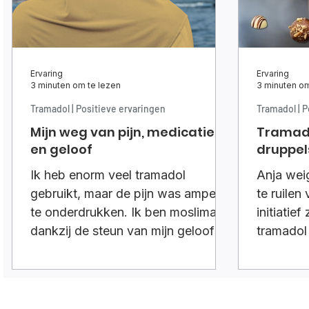
Ervaring
Ervaring
3 minuten om te lezen
3 minuten om
Tramadol | Positieve ervaringen
Tramadol | P
Mijn weg van pijn, medicatie
Tramad
en geloof
druppel
Ik heb enorm veel tramadol
Anja wei
gebruikt, maar de pijn was amper
te ruilen
te onderdrukken. Ik ben moslima,
initiatie
dankzij de steun van mijn geloof
tramadol
ben ik gestopt, steeds tijdens de
druppels
ramadan een stukje afgebouwd.
Dit gaf mij structuur en vertrouwen.