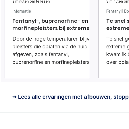
2 minuten om te lezen
3 minuten om
Informatie
Fentanyl | D
Fentanyl-, buprenorfine- en
Te snel 
morfinepleisters bij extreme
extreme
hitte
Door de hoge temperaturen blijven
Te snel g
pleisters die opiaten via de huid
extreme 
afgeven, zoals fentanyl,
kwam ik b
buprenorfine en morfinepleisters
over opi
niet goed zitten. Vaak vallen ze
beperkt. 
gewoon van de huid af.Wat kun je
wat cloni
doen
➜ Lees alle ervaringen met afbouwen, stopp