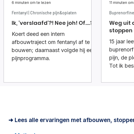
6 minuten om te lezen
11 minuten om
Fentanyl | Chronische pijn&opiaten
Buprenorfin
Ik, 'verslaafd'?! Nee joh! Of....?
Weg uit 
stoppen
Koert deed een intern
15 jaar le
afbouwtraject om fentanyl af te
buprenorf
bouwen; daarnaast volgde hij een
pijn, de p
pijnprogramma.
Tot ik be
In dit ver
langzaam
vastbera
mijn leven
terugvond
➜ Lees alle ervaringen met afbouwen, stoppe