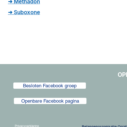
➜ Methadon
➜ Suboxone
OP
Besloten Facebook groep
Openbare Facebook pagina
Privacyverklaring
​Belangenorganisatie Opiat