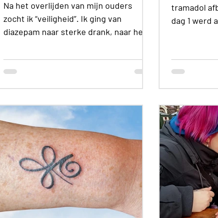
Na het overlijden van mijn ouders
tramadol af
zocht ik “veiligheid”. Ik ging van
dag 1 werd a
diazepam naar sterke drank, naar heel
het werd een
veel eten. Complicaties na een gastric
bypass leiden tot een tramadol
verslaving. Nu moet ik proberen er af
te komen.