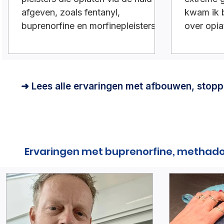
afgeven, zoals fentanyl,
kwam ik b
buprenorfine en morfinepleisters
over opi
niet goed zitten. Vaak vallen ze
beperkt. 
gewoon van de huid af.Wat kun je
wat cloni
doen
➜ Lees alle ervaringen met afbouwen, stopp
Ervaringen met buprenorfine, methad