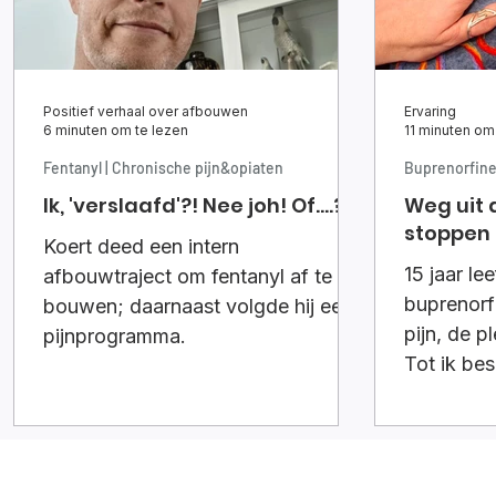
Positief verhaal over afbouwen
Ervaring
6 minuten om te lezen
11 minuten om
Fentanyl | Chronische pijn&opiaten
Buprenorfin
Ik, 'verslaafd'?! Nee joh! Of....?
Weg uit 
stoppen
Koert deed een intern
15 jaar le
afbouwtraject om fentanyl af te
buprenorf
bouwen; daarnaast volgde hij een
pijn, de p
pijnprogramma.
Tot ik be
In dit ver
langzaam
vastbera
mijn leven