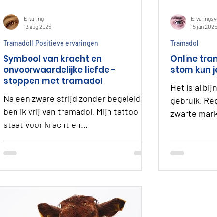
Ervaring
Ervaringsv
13 aug 2025
15 jan 2025
Tramadol | Positieve ervaringen
Tramadol
Symbool van kracht en
Online tra
onvoorwaardelijke liefde -
stom kun je
stoppen met tramadol
Het is al bij
Na een zware strijd zonder begeleiding
gebruik. Reg
ben ik vrij van tramadol. Mijn tattoo
zwarte mark
staat voor kracht en
een kapitaal
onvoorwaardelijke liefde – het symbool
van mijn overwinning.