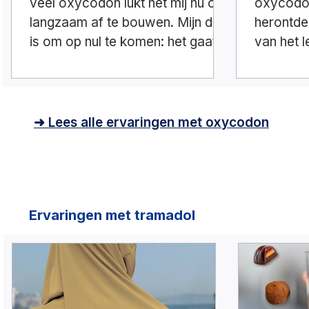
veel oxycodon lukt het mij nu om
oxycodon
langzaam af te bouwen. Mijn doel
herontde
is om op nul te komen: het gaat
van het 
mij lukken!
kwijt gew
➜ Lees alle ervaringen met oxycodon
Ervaringen met tramadol