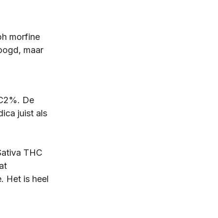
h morfine 
hoogd, maar 
HC2%. De 
ca juist als 
Sativa THC 
at 
 Het is heel 