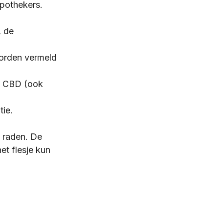
apothekers. 
, de 
worden vermeld 
n CBD (ook 
tie. 
e raden. De 
et flesje kun 