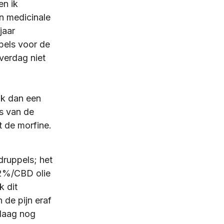
n ik 
n medicinale 
jdens afbouwen
jaar  
els voor de 
verdag niet 
en, polls
 ik dan een 
ervaring oxycodon
s van de 
t de morfine.
 ervaringen
druppels; het 
C 2%/CBD olie 
 dit 
de pijn eraf 
daag nog 