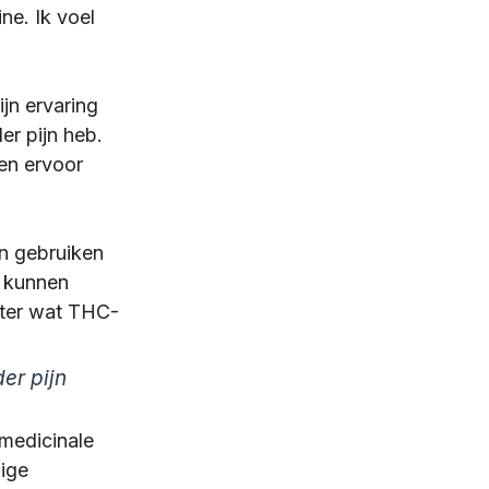
e. Ik voel 
jn ervaring 
r pijn heb. 
en ervoor 
n gebruiken 
 kunnen 
eter wat THC-
er pijn
medicinale 
ige 