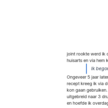
Belangenorganisatie Opiat
Buprenorfine
"Jij bent 
Onderzoek AfbouwZORG
joint rookte werd ik 
huisarts en via hem 
Ik bego
Andere verhalen oxycodon
Ongeveer 5 jaar late
recept kreeg ik via 
Suboxone
Tramadol | D
kon gaan gebruiken. 
uitgebreid naar 3 dr
en hoefde ik overdag