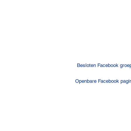
Besloten Facebook groe
Openbare Facebook pagi
“Als er wat is, kun je altijd
bellen”
Privacyverklaring
Disclaimer