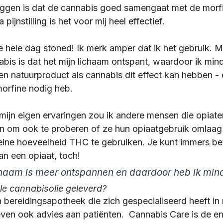
eggen is dat de cannabis goed samengaat met de morfin
pijnstilling is het voor mij heel effectief. 
e hele dag stoned! Ik merk amper dat ik het gebruik. Mi
bis is dat het mijn lichaam ontspant, waardoor ik minde
een natuurproduct als cannabis dit effect kan hebben - 
morfine nodig heb. 
mijn eigen ervaringen zou ik andere mensen die opiate
en om ook te proberen of ze hun opiaatgebruik omlaag
eine hoeveelheid THC te gebruiken. Je kunt immers b
n een opiaat, toch!
chaam is meer ontspannen en daardoor heb ik mind
e cannabisolie geleverd?
 bereidingsapotheek die zich gespecialiseerd heeft in 
geven ook advies aan patiënten.  Cannabis Care is de en