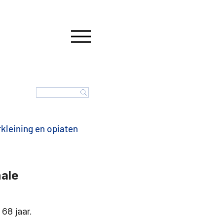
kleining en opiaten
nalyse AfbouwZORG
nale
 Nederland
Verslaving
 68 jaar. 