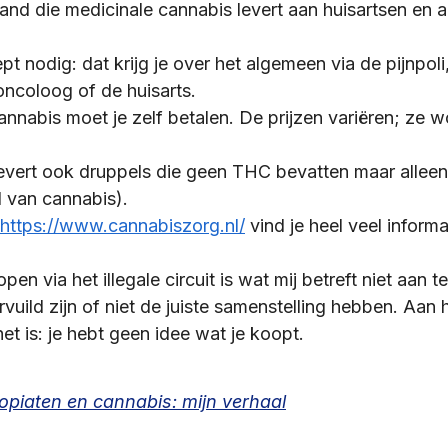
land die medicinale cannabis levert aan huisartsen en 
pt nodig: dat krijg je over het algemeen via de pijnpoli
oncoloog of de huisarts.
nnabis moet je zelf betalen. De prijzen variëren; ze 
evert ook druppels die geen THC bevatten maar allee
 van cannabis). 
https://www.cannabiszorg.nl/
 vind je heel veel informa
n via het illegale circuit is wat mij betreft niet aan t
vuild zijn of niet de juiste samenstelling hebben. Aan h
het is: je hebt geen idee wat je koopt.
, opiaten en cannabis: mijn verhaal