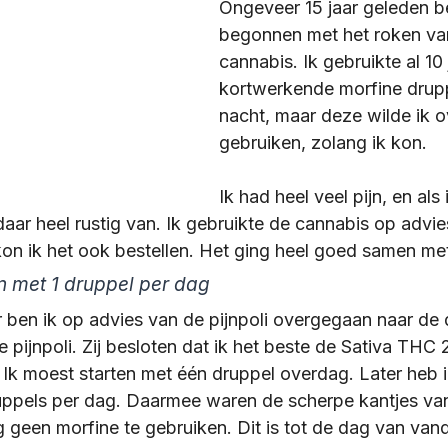
Ongeveer 15 jaar geleden be
begonnen met het roken va
enAfbouwen
Ambulant afbouwen
Vastlopen ti
cannabis. Ik gebruikte al 10 
kortwerkende morfine drupp
nacht, maar deze wilde ik o
een junk"
Vraag uit de groep
Onderzoek, peiling
gebruiken, zolang ik kon.
Ik had heel veel pijn, en als
Zeg nou zelf...
Weigeren van zorg
Positieve 
daar heel rustig van. Ik gebruikte de cannabis op advie
kon ik het ook bestellen. Het ging heel goed samen me
n met 1 druppel per dag
Informatie
alle blogs
Tramadol | Positieve
r ben ik op advies van de pijnpoli overgegaan naar de 
de pijnpoli. Zij besloten dat ik het beste de Sativa TH
ossier Afbouwzorg
Ik moest starten met één druppel overdag. Later heb ik
uppels per dag. Daarmee waren de scherpe kantjes van 
 geen morfine te gebruiken. Dit is tot de dag van van