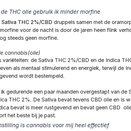
 de THC olie gebruik ik minder morfine 
 
Sativa THC 2%/CBD 
druppels samen met de oramorp
 morfine voor de nacht is door de jaren heen flink ver
nog steeds geen morfine.
e cannabis(olie)
is variëteiten: de Sativa THC 2%/CBD en de Indica T
en als mentaal stimulerend en energiek, terwijl de Indi
tgevend wordt bestempeld. 
en ik gedurende een paar maanden overgestapt van de 
ca THC 2%. De Sativa bevat tevens CBD olie en is w
ca bevat is meer rustgevend en bevat geen CBD  olie.
rt het beste bij je past. 
stilling is cannabis voor mij heel effectief 