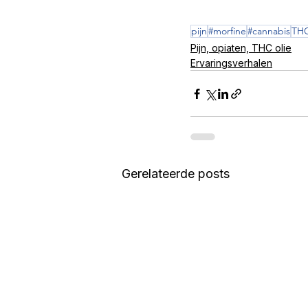
pijn
#morfine
#cannabis
TH
Pijn, opiaten, THC olie
Ervaringsverhalen
Gerelateerde posts