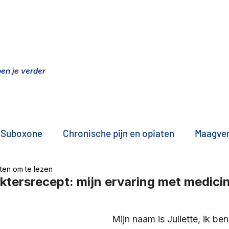
n
elpen je verder
Suboxone
Chronische pijn en opiaten
Maagver
ten om te lezen
NA onderzoek
Professionals aan het woord
A
ktersrecept: mijn ervaring met medici
e, vrienden, partners
Intern afbouwen
Zorg in
Mijn naam is Juliette, ik ben