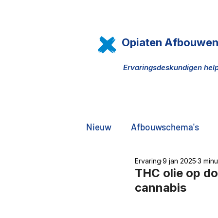
Opiaten Afbouwe
Ervaringsdeskundigen h
Nieuw
Afbouwschema's
Ervaring
9 jan 2025
3 minu
Pijn, opiaten, THC olie
D
THC olie op do
cannabis
De zwarte markt
Famili