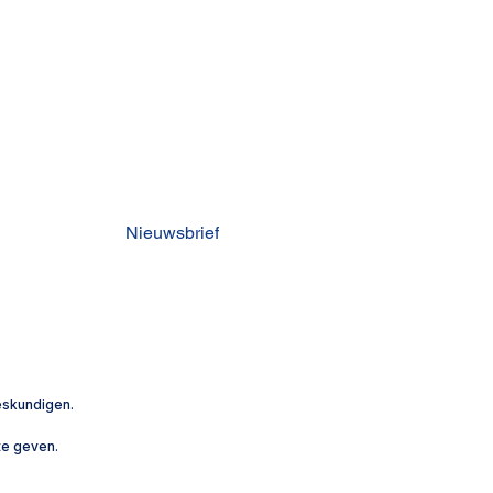
Nieuwsbrief
ANBI
eskundigen.
te geven.