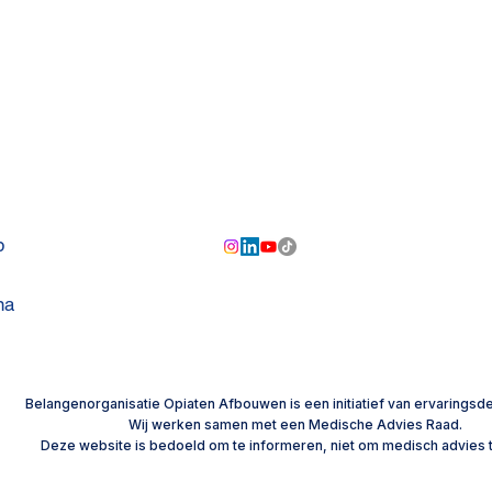
OPIATEN AFBOUWEN
p
na
Omdat ik weet dat ik die
jaren nooit meer terugkrijg
​Belangenorganisatie Opiaten Afbouwen is een initiatief van ervaringsd
Wij werken samen met een
Medische Advies Raad.
Deze website is bedoeld om te informeren, niet om medisch advies 