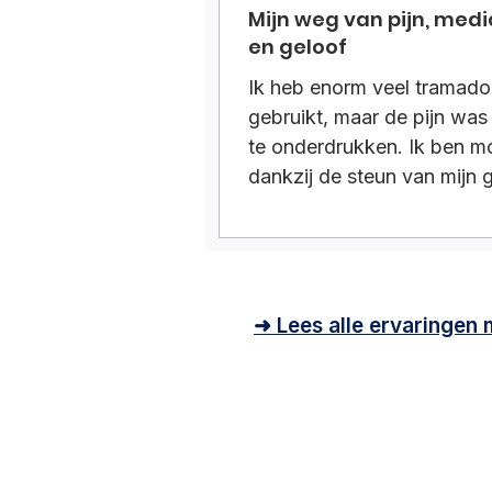
Mijn weg van pijn, medi
en geloof
Ik heb enorm veel tramado
gebruikt, maar de pijn wa
te onderdrukken. Ik ben m
dankzij de steun van mijn 
ben ik gestopt, steeds tijd
ramadan een stukje afgeb
Dit gaf mij structuur en ve
➜ Lees alle ervaringen