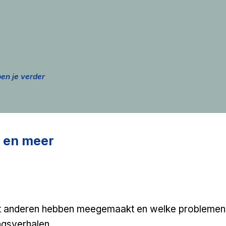
n
elpen je verder
 en meer
wat anderen hebben meegemaakt en welke problemen
ngsverhalen.