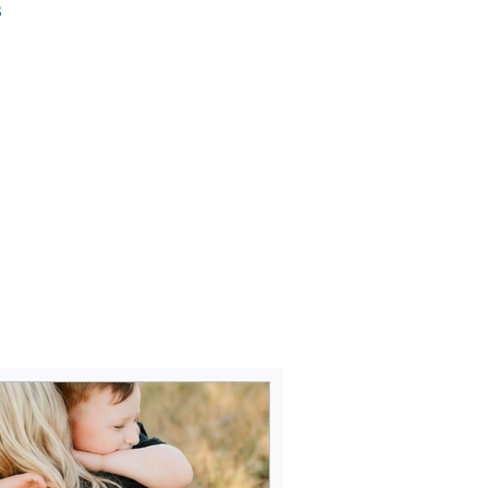
 om verder af te bou
s