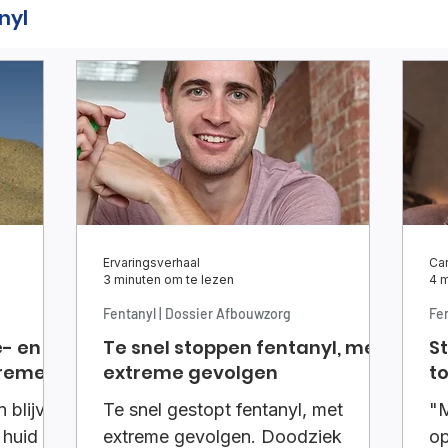
nyl
Ervaringsverhaal
Car
3 minuten om te lezen
4 m
Fentanyl | Dossier Afbouwzorg
Fen
en
Te snel stoppen fentanyl, met
S
treme
extreme gevolgen
t
 blijven
Te snel gestopt fentanyl, met
"M
 huid
extreme gevolgen. Doodziek
op