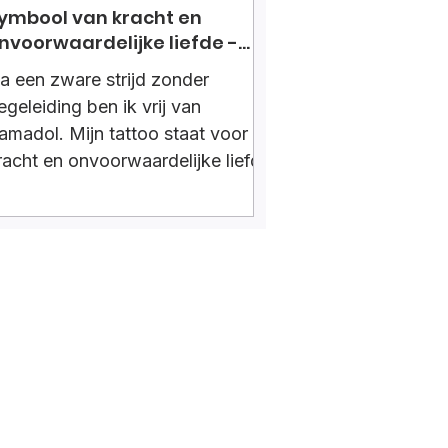
ymbool van kracht en
nvoorwaardelijke liefde -
toppen met tramadol
a een zware strijd zonder
egeleiding ben ik vrij van
ramadol. Mijn tattoo staat voor
racht en onvoorwaardelijke liefde
 het symbool van mijn
verwinning.