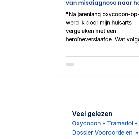
van misdiagnose naar he
"Na jarenlang oxycodon-op
werd ik door mijn huisarts
vergeleken met een
heroïneverslaafde. Wat volgde
waren mislukte stoppoginge
verkeerde diagnoses,
verslavingszorg, bijkopen o
zwarte markt en uiteindelijk 
ontdekking dat jarenlang ee
vitamine B12-tekort over he
was gezien. Ik ben deels invalide
geraakt, heb chronische pijn
Veel gelezen
uitvalsverschijnselen, mijn 
ik kwijtgeraakt door mijn ziek
Oxycodon
•
Tramadol
Dossier Vooroordelen