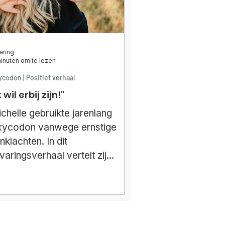
aring
inuten om te lezen
codon | Positief verhaal
k wil erbij zijn!"
chelle gebruikte jarenlang
xycodon vanwege ernstige
jnklachten. In dit
varingsverhaal vertelt zij
enhartig over afhankelijkheid,
chaamte, afbouwen,
oederschap en de steun van
ar huisarts.