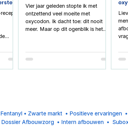
rstel
ox
Vier jaar geleden stopte ik met
-recept
Liev
ontzettend veel moeite met
mens
oxycodon. Ik dacht toe: dit nooit
afb
meer. Maar op dit ogenblik is het
vra
opnieuw oppassen geblazen voor
n,
bea
mij.
voo
p de
oxy
de
ont
n
juiste
t hoofd
vraa
geru
7
8
9
10
11
en,
con
baan ben
krij
 zijn.
•
Fentanyl
•
Zwarte markt
•
Positieve ervaringen
antwoord.
dos
•
Dossier Afbouwzorg
•
Intern afbouwen
•
Subo