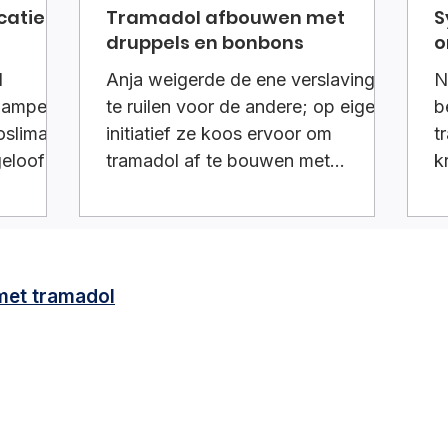
catie
Tramadol afbouwen met
S
druppels en bonbons
o
s
l
Anja weigerde de ene verslaving in
N
s amper
te ruilen voor de andere; op eigen
b
oslima,
initiatief ze koos ervoor om
t
geloof
tramadol af te bouwen met
k
ens de
druppels en bonbons.
–
ouwd.
o
rtrouwen.
 met tramadol