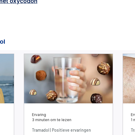
 met oxycodon
ol
Ervaring
Er
3 minuten om te lezen
1 
Tramadol | Positieve ervaringen
Tr