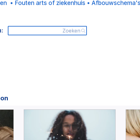
niet
ten •
Fouten arts of ziekenhuis •
Afbouwschema'
n:
Zoeken
don