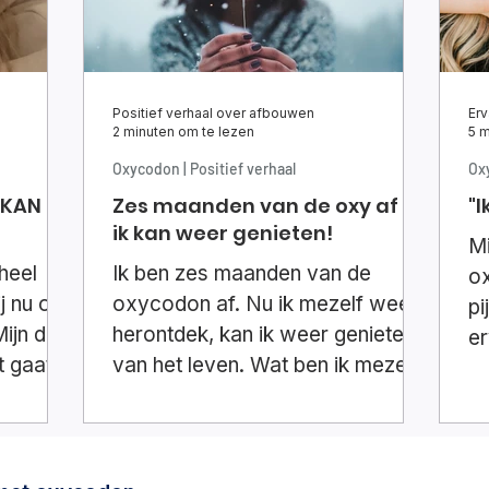
Positief verhaal over afbouwen
Erv
2 minuten om te lezen
5 m
Oxycodon | Positief verhaal
Oxy
 KAN
Zes maanden van de oxy af -
"I
ik kan weer genieten!
Mi
heel
Ik ben zes maanden van de
o
ij nu om
oxycodon af. Nu ik mezelf weer
pi
ijn doel
herontdek, kan ik weer genieten
er
t gaat
van het leven. Wat ben ik mezelf
op
kwijt geweest...
s
m
ha