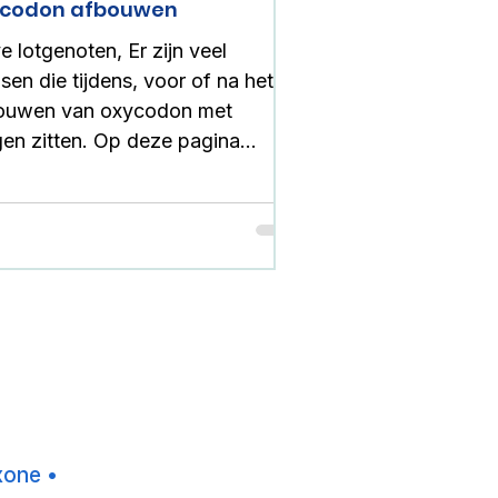
ycodon afbouwen
e lotgenoten, Er zijn veel
en die tijdens, voor of na het
ouwen van oxycodon met
gen zitten. Op deze pagina
ntwoorden we de meest
rkomende vragen over
codon afbouwen,
wenningsverschijnselen en het
 afbouwtempo. 👉Als jij een
g hebt die er niet bijstaat, stuur
st een berichtje naar
tact@opiatenafbouwen.nl, dan
g je van ons een persoonlijk
🩵 Ik zit op een lage
•
ering oxycodon maar het lukt me
xone
•